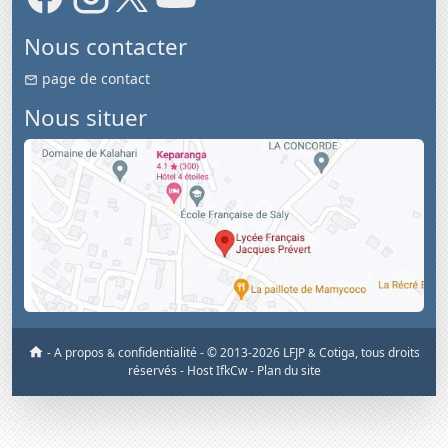
Nous contacter
page de contact
Nous situer
-
A propos
confidentialité
-
© 2013-2026 LFJP
Cotiga, tous droits
&
&
réservés
- Host IfkCw -
Plan du site