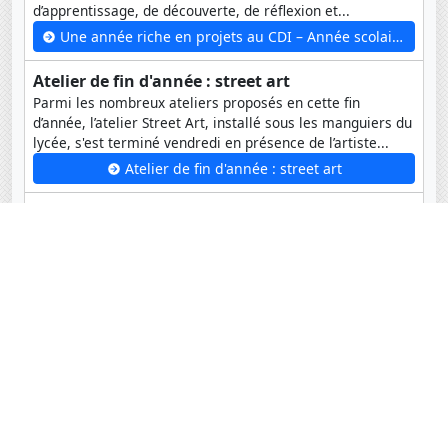
d’apprentissage, de découverte, de réflexion et...
Une année riche en projets au CDI – Année scolaire 2025-2026
Atelier de fin d'année : street art
Parmi les nombreux ateliers proposés en cette fin
d’année, l’atelier Street Art, installé sous les manguiers du
lycée, s'est terminé vendredi en présence de l’artiste...
Atelier de fin d'année : street art
Le Restaurant éphémère des CM1 B
Dans le cadre de l'ouverture de leur restaurant éphémère,
les élèves de CM1B se sont rendus au magasin Auchan
pour comparer les prix des ingrédients...
Le Restaurant éphémère des CM1 B
Archives