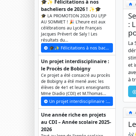
🎓✨ Félicitations à nos
bacheliers de 2026 ! ✨🎓
Se
🎓 LA PROMOTION 2026 DU LFJP
AU SOMMET ! 🎉 L'heure est aux
: 
célébrations au Lycée Français
po
Jacques Prévert de Saly ! Les
résultats du...
La 
🎓✨ Félicitations à nos bacheliers de 2026 ! ✨🎓
dér
sti
Un projet interdisciplinaire :
et 
le Procès de Bobigny
ave
Ce projet a été consacré au procès
à t
de Bobigny a été mené avec les
élèves de 4e1 et leurs enseignants
Mme Diadio (CDI) et M.Thomas...
Un projet interdisciplinaire : le Procès de Bobigny
Une année riche en projets
au CDI – Année scolaire 2025-
Le
2026
🎶
Tout au long de l’année scolaire