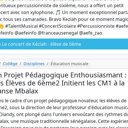
entueux percussionniste de sixième, nous a offert un petit
cert avec son xylophone. 🎵 Un moment exceptionnel par
c tous ses camarades. Bravo Keziah pour ce moment magiq
 #TalentMusical #ConcertScolaire #Percussionniste #aefe
feinfo @aefeinfo @franceausenegal @aefe_zao
Le concert de Kéziah - élève de 6ème
Collège
Disciplines
Éducation musicale
 Projet Pédagogique Enthousiasmant :
s Élèves de 6ème2 Initient les CM1 à la
anse Mbalax
s le cadre d'un projet pédagogique novateur, les élèves de
e2, sous la direction de leur professeur d'éducation music
Diandy, ont plongé dans l'univers envoûtant des rythmes d
lax, une musique traditionnelle sénégalaise. Cette expérie