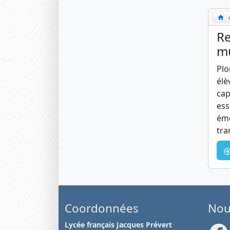
Re
mu
Plo
élè
cap
ess
éme
tra
Coordonnées
Nou
Lycée français Jacques Prévert