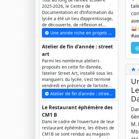
tal
2025-2026, le Centre de
Documentation et d’Information du
con
lycée a été un lieu d’apprentissage,
ave
de découverte, de réflexion et...
🥁
Une année riche en projets au CDI – Année scolaire 2025-2026
#ae
Atelier de fin d'année : street
art
Parmi les nombreux ateliers
proposés en cette fin d’année,
l’atelier Street Art, installé sous les
Un
manguiers du lycée, s'est terminé
vendredi en présence de l’artiste...
Le
Atelier de fin d'année : street art
D
Le Restaurant éphémère des
Dan
CM1 B
6èm
Dans le cadre de l'ouverture de leur
M. 
restaurant éphémère, les élèves de
Mba
CM1B se sont rendus au magasin