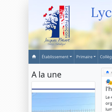
Lyc
Établissement
Primaire
Collè
A la une
🎭
l'
Le 
org
lum