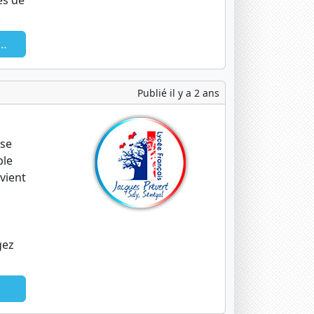
es de
.
Publié il y a 2 ans
sse
ble
vient
gez