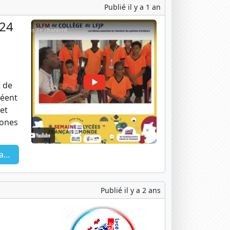
Publié il y a 1 an
024
 de
réent
et
hones
ce
Publié il y a 2 ans