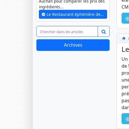
été
Auchan pour comparer les prix des
CM1
ingrédients...
Le Restaurant éphémère des CM1 B
Archives
Le
Un 
de 
pro
une
per
pré
pas
dan