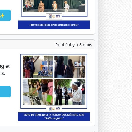
🎶✨
Publié il y a 8 mois
ng et
is,