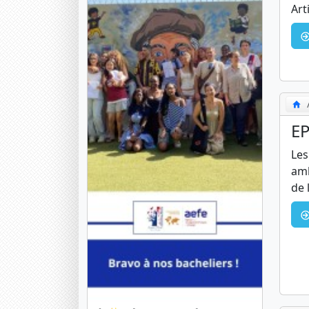
Art
EP
Les
amb
de 