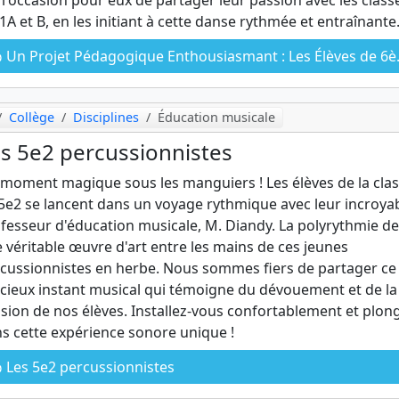
 l'occasion pour eux de partager leur passion avec les class
A et B, en les initiant à cette danse rythmée et entraînante
Un Projet Pédagogique Enthousiasmant : Les Élèves de 6ème2 Initient les CM1 à la Danse Mbalax
Collège
Disciplines
Éducation musicale
s 5e2 percussionnistes
moment magique sous les manguiers ! Les élèves de la cla
5e2 se lancent dans un voyage rythmique avec leur incroya
fesseur d'éducation musicale, M. Diandy. La polyrythmie de
 véritable œuvre d'art entre les mains de ces jeunes
cussionnistes en herbe. Nous sommes fiers de partager ce
cieux instant musical qui témoigne du dévouement et de la
sion de nos élèves. Installez-vous confortablement et plon
s cette expérience sonore unique !
Les 5e2 percussionnistes