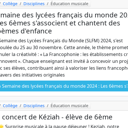
Collège
Disciplines
Éducation musicale
maine des lycées français du monde 2
Les 6èmes s'associent et chantent des
èmes d'enfance
Semaine des Lycées Français du Monde (SLFM) 2024, s'est
oulée du 25 au 30 novembre. Cette année, le thème promet
muler la créativité : « La Francophonie : les établissements c
innovent ». Chaque enseignant est invité à concevoir un proj
c ses élèves, contribuant ainsi à valoriser les liens francop
ravers des initiatives originales
Semaine des lycées français du monde 2024 : Les 6èmes s'associent et chantent des poèmes d'enfan
Collège
Disciplines
Éducation musicale
 concert de Kéziah - élève de 6ème
 Surprise musicale à la pause déjeuner ! Keziah, notre