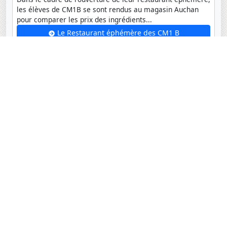
les élèves de CM1B se sont rendus au magasin Auchan
pour comparer les prix des ingrédients...
Le Restaurant éphémère des CM1 B
Archives
Coordonnées
Lycée français Jacques Prévert
Route de l'Aérodrome
Saly-Joseph, Sénégal BP 99 Saly
+221 33 957 08 53
+221 77 385 21 89