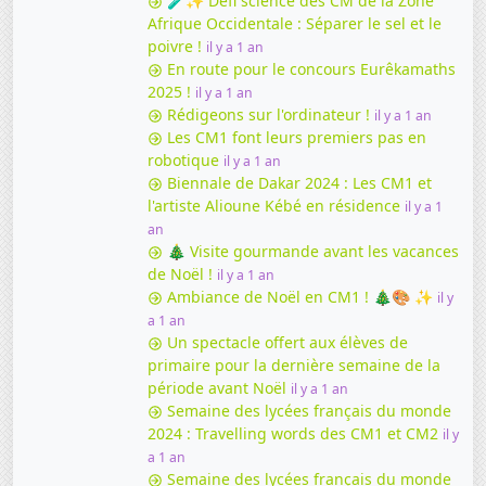
🧪✨ Défi science des CM de la Zone
Afrique Occidentale : Séparer le sel et le
poivre !
il y a 1 an
En route pour le concours Eurêkamaths
2025 !
il y a 1 an
Rédigeons sur l'ordinateur !
il y a 1 an
Les CM1 font leurs premiers pas en
robotique
il y a 1 an
Biennale de Dakar 2024 : Les CM1 et
l'artiste Alioune Kébé en résidence
il y a 1
an
🎄 Visite gourmande avant les vacances
de Noël !
il y a 1 an
Ambiance de Noël en CM1 ! 🎄🎨 ✨
il y
a 1 an
Un spectacle offert aux élèves de
primaire pour la dernière semaine de la
période avant Noël
il y a 1 an
Semaine des lycées français du monde
2024 : Travelling words des CM1 et CM2
il y
a 1 an
Semaine des lycées français du monde