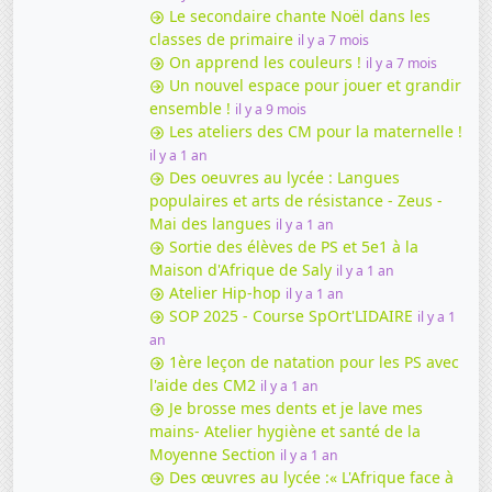
Le secondaire chante Noël dans les
classes de primaire
il y a 7 mois
On apprend les couleurs !
il y a 7 mois
Un nouvel espace pour jouer et grandir
ensemble !
il y a 9 mois
Les ateliers des CM pour la maternelle !
il y a 1 an
Des oeuvres au lycée : Langues
populaires et arts de résistance - Zeus -
Mai des langues
il y a 1 an
Sortie des élèves de PS et 5e1 à la
Maison d'Afrique de Saly
il y a 1 an
Atelier Hip-hop
il y a 1 an
SOP 2025 - Course SpOrt'LIDAIRE
il y a 1
an
1ère leçon de natation pour les PS avec
l'aide des CM2
il y a 1 an
Je brosse mes dents et je lave mes
mains- Atelier hygiène et santé de la
Moyenne Section
il y a 1 an
Des œuvres au lycée :« L'Afrique face à