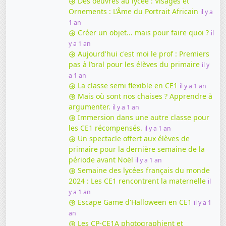
Des oeuvres au lycée : Visages et
Ornements : L’Âme du Portrait Africain
il y a
1 an
Créer un objet... mais pour faire quoi ?
il
y a 1 an
Aujourd'hui c'est moi le prof : Premiers
pas à l’oral pour les élèves du primaire
il y
a 1 an
La classe semi flexible en CE1
il y a 1 an
Mais où sont nos chaises ? Apprendre à
argumenter.
il y a 1 an
Immersion dans une autre classe pour
les CE1 récompensés.
il y a 1 an
Un spectacle offert aux élèves de
primaire pour la dernière semaine de la
période avant Noël
il y a 1 an
Semaine des lycées français du monde
2024 : Les CE1 rencontrent la maternelle
il
y a 1 an
Escape Game d'Halloween en CE1
il y a 1
an
Les CP-CE1A photographient et