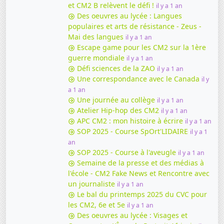
et CM2 B relèvent le défi !
il y a 1 an
Des oeuvres au lycée : Langues
populaires et arts de résistance - Zeus -
Mai des langues
il y a 1 an
Escape game pour les CM2 sur la 1ère
guerre mondiale
il y a 1 an
Défi sciences de la ZAO
il y a 1 an
Une correspondance avec le Canada
il y
a 1 an
Une journée au collège
il y a 1 an
Atelier Hip-hop des CM2
il y a 1 an
APC CM2 : mon histoire à écrire
il y a 1 an
SOP 2025 - Course SpOrt'LIDAIRE
il y a 1
an
SOP 2025 - Course à l'aveugle
il y a 1 an
Semaine de la presse et des médias à
l'école - CM2 Fake News et Rencontre avec
un journaliste
il y a 1 an
Le bal du printemps 2025 du CVC pour
les CM2, 6e et 5e
il y a 1 an
Des oeuvres au lycée : Visages et