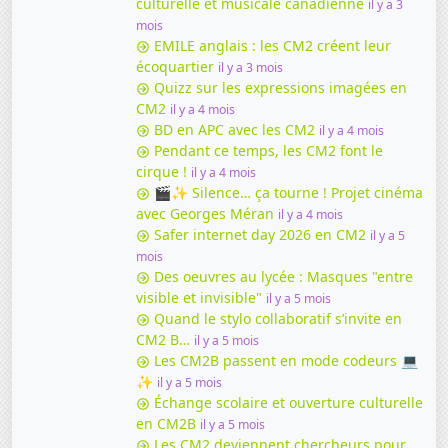
culturelle et musicale canadienne
il y a 3
mois
EMILE anglais : les CM2 créent leur
écoquartier
il y a 3 mois
Quizz sur les expressions imagées en
CM2
il y a 4 mois
BD en APC avec les CM2
il y a 4 mois
Pendant ce temps, les CM2 font le
cirque !
il y a 4 mois
🎬✨ Silence… ça tourne ! Projet cinéma
avec Georges Méran
il y a 4 mois
Safer internet day 2026 en CM2
il y a 5
mois
Des oeuvres au lycée : Masques "entre
visible et invisible"
il y a 5 mois
Quand le stylo collaboratif s’invite en
CM2 B…
il y a 5 mois
Les CM2B passent en mode codeurs 💻
✨
il y a 5 mois
Échange scolaire et ouverture culturelle
en CM2B
il y a 5 mois
Les CM2 deviennent chercheurs pour