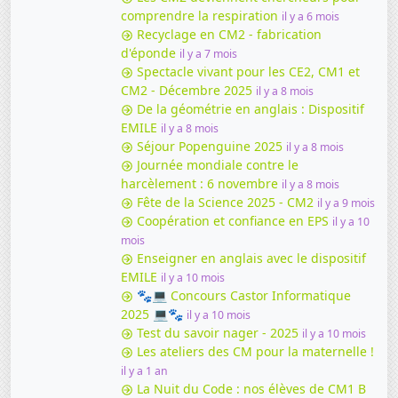
comprendre la respiration
il y a 6 mois
Recyclage en CM2 - fabrication
d'éponde
il y a 7 mois
Spectacle vivant pour les CE2, CM1 et
CM2 - Décembre 2025
il y a 8 mois
De la géométrie en anglais : Dispositif
EMILE
il y a 8 mois
Séjour Popenguine 2025
il y a 8 mois
Journée mondiale contre le
harcèlement : 6 novembre
il y a 8 mois
Fête de la Science 2025 - CM2
il y a 9 mois
Coopération et confiance en EPS
il y a 10
mois
Enseigner en anglais avec le dispositif
EMILE
il y a 10 mois
🐾💻 Concours Castor Informatique
2025 💻🐾
il y a 10 mois
Test du savoir nager - 2025
il y a 10 mois
Les ateliers des CM pour la maternelle !
il y a 1 an
La Nuit du Code : nos élèves de CM1 B