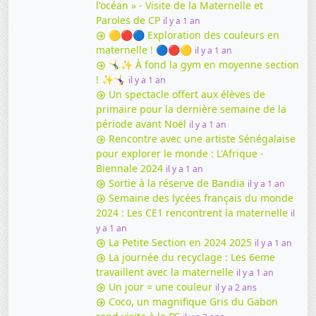
l'océan » - Visite de la Maternelle et
Paroles de CP
il y a 1 an
🟡🔴🔵 Exploration des couleurs en
maternelle ! 🔵🔴🟡
il y a 1 an
🤸‍♂️✨ À fond la gym en moyenne section
! ✨🤸‍♀️
il y a 1 an
Un spectacle offert aux élèves de
primaire pour la dernière semaine de la
période avant Noël
il y a 1 an
Rencontre avec une artiste Sénégalaise
pour explorer le monde : L'Afrique -
Biennale 2024
il y a 1 an
Sortie à la réserve de Bandia
il y a 1 an
Semaine des lycées français du monde
2024 : Les CE1 rencontrent la maternelle
il
y a 1 an
La Petite Section en 2024 2025
il y a 1 an
La journée du recyclage : Les 6eme
travaillent avec la maternelle
il y a 1 an
Un jour = une couleur
il y a 2 ans
Coco, un magnifique Gris du Gabon