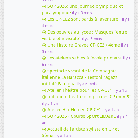
SOP 2026: une journée olympique et
paralympique
il y a 3 mois
Les CP-CE2 sont partis à l’aventure !
il y a
4 mois
Des oeuvres au lycée : Masques "entre
visible et invisible"
il y a 5 mois
Une Histoire Gravée CP-CE2 / 4ème
il y a
5 mois
Les ateliers sables à l’école primaire
il y a
6 mois
spectacle vivant de la Compagnie
italienne La Baracca - Testoni ragazzi
intitulé Famiglia
il y a 6 mois
Atelier Théâtre pour les CP-CE1
il y a 1 an
Initiation théâtre d'impro des CP en APC
il y a 1 an
Atelier Hip-Hop en CP-CE1
il y a 1 an
SOP 2025 - Course SpOrt'LIDAIRE
il y a 1
an
Accueil de l'artiste styliste en CP et
5ème
il y a 1 an