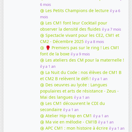
6 mois
Les Petits Champions de lecture
il y a 6
mois
Les CM1 font leur Cocktail pour
observer la densité des fluides
il y a 7 mois
Spectacle vivant pour les CE2, CM1 et
CM2 - Décembre 2025
il y a 8 mois
🥊 Premiers pas sur le ring ! Les CM1
font de la boxe
il y a 9 mois
Les ateliers des CM pour la maternelle !
il y a 1 an
La Nuit du Code : nos élèves de CM1 B
et CM2 B relèvent le défi !
il y a 1 an
Des oeuvres au lycée : Langues
populaires et arts de résistance - Zeus -
Mai des langues
il y a 1 an
Les CM1 découvrent le CDI du
secondaire
il y a 1 an
Atelier Hip-Hop en CM1
il y a 1 an
Ma vie en mélodie - CM1B
il y a 1 an
APC CM1 : mon histoire à écrire
il y a 1 an