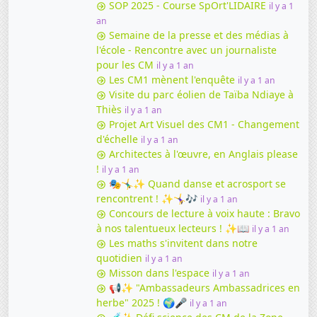
SOP 2025 - Course SpOrt'LIDAIRE
il y a 1
an
Semaine de la presse et des médias à
l'école - Rencontre avec un journaliste
pour les CM
il y a 1 an
Les CM1 mènent l'enquête
il y a 1 an
Visite du parc éolien de Taïba Ndiaye à
Thiès
il y a 1 an
Projet Art Visuel des CM1 - Changement
d'échelle
il y a 1 an
Architectes à l'œuvre, en Anglais please
!
il y a 1 an
🎭🤸‍♂️✨ Quand danse et acrosport se
rencontrent ! ✨🤸‍♀️🎶
il y a 1 an
Concours de lecture à voix haute : Bravo
à nos talentueux lecteurs ! ✨📖
il y a 1 an
Les maths s'invitent dans notre
quotidien
il y a 1 an
Misson dans l'espace
il y a 1 an
📢✨ "Ambassadeurs Ambassadrices en
herbe" 2025 ! 🌍🎤
il y a 1 an