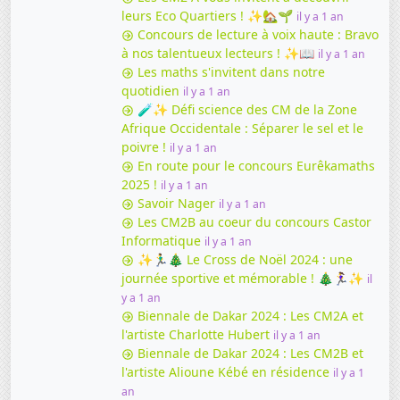
leurs Eco Quartiers ! ✨🏡🌱
il y a 1 an
Concours de lecture à voix haute : Bravo
à nos talentueux lecteurs ! ✨📖
il y a 1 an
Les maths s'invitent dans notre
quotidien
il y a 1 an
🧪✨ Défi science des CM de la Zone
Afrique Occidentale : Séparer le sel et le
poivre !
il y a 1 an
En route pour le concours Eurêkamaths
2025 !
il y a 1 an
Savoir Nager
il y a 1 an
Les CM2B au coeur du concours Castor
Informatique
il y a 1 an
✨🏃‍♂️🎄 Le Cross de Noël 2024 : une
journée sportive et mémorable ! 🎄🏃‍♀️✨
il
y a 1 an
Biennale de Dakar 2024 : Les CM2A et
l'artiste Charlotte Hubert
il y a 1 an
Biennale de Dakar 2024 : Les CM2B et
l'artiste Alioune Kébé en résidence
il y a 1
an