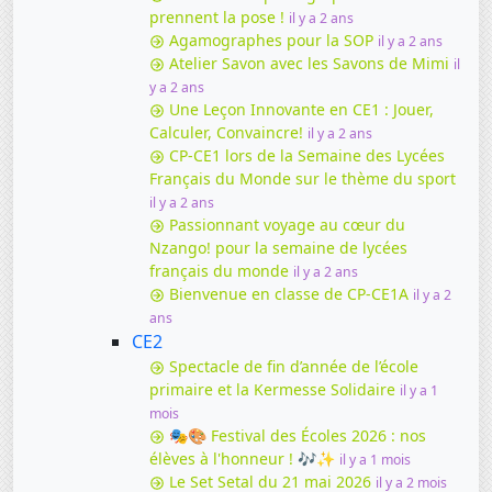
prennent la pose !
il y a 2 ans
Agamographes pour la SOP
il y a 2 ans
Atelier Savon avec les Savons de Mimi
il
y a 2 ans
Une Leçon Innovante en CE1 : Jouer,
Calculer, Convaincre!
il y a 2 ans
CP-CE1 lors de la Semaine des Lycées
Français du Monde sur le thème du sport
il y a 2 ans
Passionnant voyage au cœur du
Nzango! pour la semaine de lycées
français du monde
il y a 2 ans
Bienvenue en classe de CP-CE1A
il y a 2
ans
CE2
Spectacle de fin d’année de l’école
primaire et la Kermesse Solidaire
il y a 1
mois
🎭🎨 Festival des Écoles 2026 : nos
élèves à l'honneur ! 🎶✨
il y a 1 mois
Le Set Setal du 21 mai 2026
il y a 2 mois