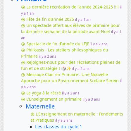
La dernière récréation de l'année 2024-2025 !!!!
il
y a 1 an
Fête de fin d'année 2025
il y a 1 an
Un spectacle offert aux élèves de primaire pour
la dernière semaine de la période avant Noël
il y a 1
an
Spectacle de fin d'année du LFJP
il y a 2 ans
Phil'oasis - Les ateliers philosophiques du
Primaire
il y a 2 ans
Rejoignez-nous pour des récréations pleines de
fun et de stratégie ! 🎲✨
il y a 2 ans
Message Clair en Primaire : Une Nouvelle
Approche pour un Environnement Scolaire Serein
il
y a 2 ans
Le yoga à la récré
il y a 2 ans
L'Enseignement en primaire
il y a 3 ans
Maternelle
L'Enseignement en maternelle : Fondements
et Pratiques
il y a 3 ans
Les classes du cycle 1