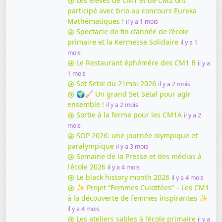
Les élèves de CM1 et de CM2 ont
participé avec brio au concours Eureka
Mathématiques !
il y a 1 mois
Spectacle de fin d’année de l’école
primaire et la Kermesse Solidaire
il y a 1
mois
Le Restaurant éphémère des CM1 B
il y a
1 mois
Set Setal du 21mai 2026
il y a 2 mois
🌍🧹 Un grand Set Setal pour agir
ensemble !
il y a 2 mois
Sortie à la ferme pour les CM1A
il y a 2
mois
SOP 2026: une journée olympique et
paralympique
il y a 3 mois
Semaine de la Presse et des médias à
l'école 2026
il y a 4 mois
Le black history month 2026
il y a 4 mois
✨ Projet “Femmes Culottées” – Les CM1
à la découverte de femmes inspirantes ✨
il y a 4 mois
Les ateliers sables à l’école primaire
il y a