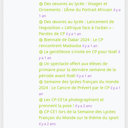
Des oeuvres au lycée : Visages et
Ornements : L’Âme du Portrait Africain
il y a
1 an
Des œuvres au lycée : Lancement de
l'exposition « L'Afrique face à l'océan » -
Paroles de CP
il y a 1 an
Biennale de Dakar 2024 : Le CP
rencontrent Madouba
il y a 1 an
La gentillesse s'invite en CP pour Noël
il
y a 1 an
Un spectacle offert aux élèves de
primaire pour la dernière semaine de la
période avant Noël
il y a 1 an
Semaine des lycées français du monde
2024 : Le Cancre de Prévert par le CP
il y a 1
an
Les CP-CE1A photographient et
prennent la pose !
il y a 2 ans
CP-CE1 lors de la Semaine des Lycées
Français du Monde sur le thème du sport
il y a 2 ans