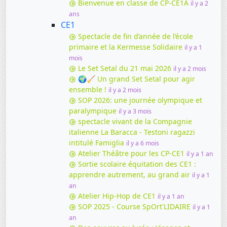
Bienvenue en classe de CP-CE1A
il y a 2
ans
CE1
Spectacle de fin d’année de l’école
primaire et la Kermesse Solidaire
il y a 1
mois
Le Set Setal du 21 mai 2026
il y a 2 mois
🌍🧹 Un grand Set Setal pour agir
ensemble !
il y a 2 mois
SOP 2026: une journée olympique et
paralympique
il y a 3 mois
spectacle vivant de la Compagnie
italienne La Baracca - Testoni ragazzi
intitulé Famiglia
il y a 6 mois
Atelier Théâtre pour les CP-CE1
il y a 1 an
Sortie scolaire équitation des CE1 :
apprendre autrement, au grand air
il y a 1
an
Atelier Hip-Hop de CE1
il y a 1 an
SOP 2025 - Course SpOrt'LIDAIRE
il y a 1
an