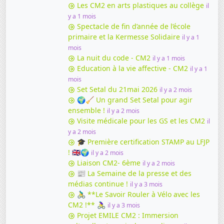
Les CM2 en arts plastiques au collège
il
y a 1 mois
Spectacle de fin d’année de l’école
primaire et la Kermesse Solidaire
il y a 1
mois
La nuit du code - CM2
il y a 1 mois
Education à la vie affective - CM2
il y a 1
mois
Set Setal du 21mai 2026
il y a 2 mois
🌍🧹 Un grand Set Setal pour agir
ensemble !
il y a 2 mois
Visite médicale pour les GS et les CM2
il
y a 2 mois
🎓 Première certification STAMP au LFJP
! 🇬🇧🌍
il y a 2 mois
Liaison CM2- 6ème
il y a 2 mois
📰 La Semaine de la presse et des
médias continue !
il y a 3 mois
🚴‍♂️ **Le Savoir Rouler à Vélo avec les
CM2 !** 🚴‍♀️
il y a 3 mois
Projet EMILE CM2 : Immersion