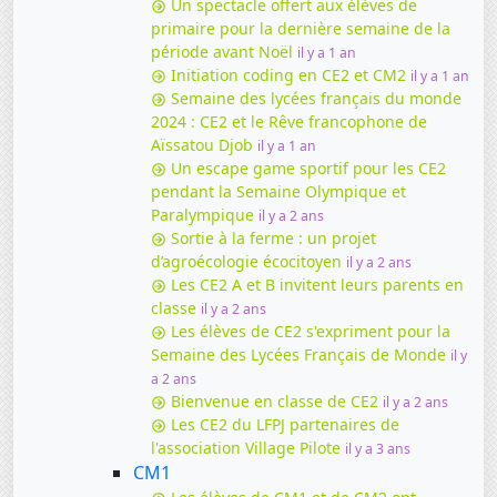
Un spectacle offert aux élèves de
primaire pour la dernière semaine de la
période avant Noël
il y a 1 an
Initiation coding en CE2 et CM2
il y a 1 an
Semaine des lycées français du monde
2024 : CE2 et le Rêve francophone de
Aïssatou Djob
il y a 1 an
Un escape game sportif pour les CE2
pendant la Semaine Olympique et
Paralympique
il y a 2 ans
Sortie à la ferme : un projet
d’agroécologie écocitoyen
il y a 2 ans
Les CE2 A et B invitent leurs parents en
classe
il y a 2 ans
Les élèves de CE2 s'expriment pour la
Semaine des Lycées Français de Monde
il y
a 2 ans
Bienvenue en classe de CE2
il y a 2 ans
Les CE2 du LFPJ partenaires de
l'association Village Pilote
il y a 3 ans
CM1