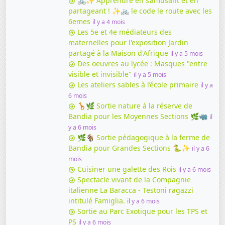
🚲✨ Apprendre en s’amusant et en
partageant ! ✨🚲 le code le route avec les
6emes
il y a 4 mois
Les 5e et 4e médiateurs des
maternelles pour l'exposition Jardin
partagé à la Maison d'Afrique
il y a 5 mois
Des oeuvres au lycée : Masques "entre
visible et invisible"
il y a 5 mois
Les ateliers sables à l’école primaire
il y a
6 mois
🦒🌿 Sortie nature à la réserve de
Bandia pour les Moyennes Sections 🌿🦏
il
y a 6 mois
🌿🐐 Sortie pédagogique à la ferme de
Bandia pour Grandes Sections 🐍✨
il y a 6
mois
Cuisiner une galette des Rois
il y a 6 mois
Spectacle vivant de la Compagnie
italienne La Baracca - Testoni ragazzi
intitulé Famiglia.
il y a 6 mois
Sortie au Parc Exotique pour les TPS et
PS
il y a 6 mois