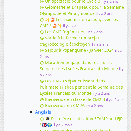
Un spectacle pour le Cycle 3
il y a 2 ans
Géométrie et Drapeaux pour la Semaine
Olympique et Paralympique
il y a 2 ans
✨🍰 Les sixièmes en action, avec les
CM2 ! 🍰✨
il y a 2 ans
Les CM2 Ingénieurs
il y a 2 ans
Sortie à la ferme : un projet
d’agroécologie écocitoyen
il y a 2 ans
Séjour à Popenguine - Janvier 2024
il y a
2 ans
Marathon engagé dans l'écriture :
Semaine des Lycées Français du Monde
il y
a 2 ans
Les CM2B s'épanouissent dans
l'Ultimate Frisbee pendant la Semaine des
Lycées Français du Monde
il y a 2 ans
Bienvenue en classe de CM2 B
il y a 2 ans
Bienvenue en CM2A
il y a 2 ans
Anglais
🎓 Première certification STAMP au LFJP
! 🇬🇧🌍
il y a 2 mois
Le secondaire chante Noël dans les