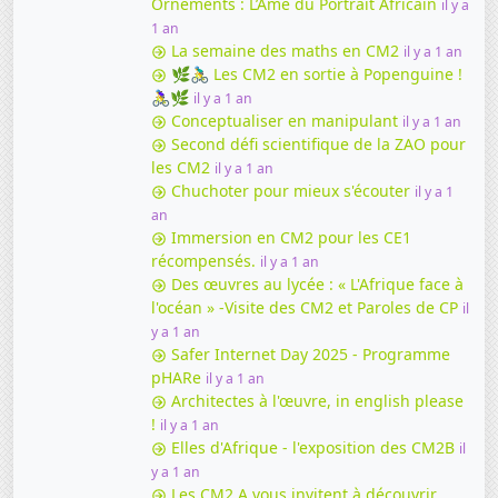
Ornements : L’Âme du Portrait Africain
il y a
1 an
La semaine des maths en CM2
il y a 1 an
🌿🚴‍♂️ Les CM2 en sortie à Popenguine !
🚴‍♀️🌿
il y a 1 an
Conceptualiser en manipulant
il y a 1 an
Second défi scientifique de la ZAO pour
les CM2
il y a 1 an
Chuchoter pour mieux s'écouter
il y a 1
an
Immersion en CM2 pour les CE1
récompensés.
il y a 1 an
Des œuvres au lycée : « L'Afrique face à
l'océan » -Visite des CM2 et Paroles de CP
il
y a 1 an
Safer Internet Day 2025 - Programme
pHARe
il y a 1 an
Architectes à l'œuvre, in english please
!
il y a 1 an
Elles d'Afrique - l'exposition des CM2B
il
y a 1 an
Les CM2 A vous invitent à découvrir