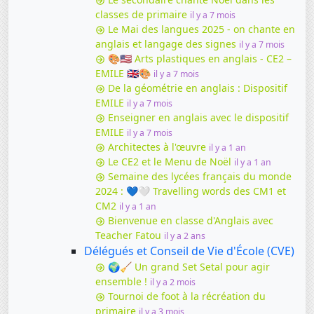
classes de primaire
il y a 7 mois
Le Mai des langues 2025 - on chante en
anglais et langage des signes
il y a 7 mois
🎨🇺🇸 Arts plastiques en anglais - CE2 –
EMILE 🇬🇧🎨
il y a 7 mois
De la géométrie en anglais : Dispositif
EMILE
il y a 7 mois
Enseigner en anglais avec le dispositif
EMILE
il y a 7 mois
Architectes à l'œuvre
il y a 1 an
Le CE2 et le Menu de Noël
il y a 1 an
Semaine des lycées français du monde
2024 : 💙🤍 Travelling words des CM1 et
CM2
il y a 1 an
Bienvenue en classe d'Anglais avec
Teacher Fatou
il y a 2 ans
Délégués et Conseil de Vie d'École (CVE)
🌍🧹 Un grand Set Setal pour agir
ensemble !
il y a 2 mois
Tournoi de foot à la récréation du
primaire
il y a 3 mois