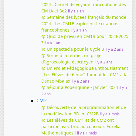
2024 : Carnet de voyage francophone des
CM1A et 3e2
il y a 1 an
Semaine des lycées français du monde
2024 : Les CM1B explorent le citations
francophones
il y a 1 an
Quoi de prévu en CM1B pour 2024-2025
?
il y a 1 an
Un spectacle pour le Cycle 3
il y a 2 ans
Sortie à la ferme : un projet
d’agroécologie écocitoyen
il y a 2 ans
Un Projet Pédagogique Enthousiasmant
: Les Élèves de 6ème2 Initient les CM1 à la
Danse Mbalax
il y a 2 ans
Séjour à Popenguine - Janvier 2024
il y a
2 ans
CM2
Découverte de la programmation et de
la modélisation 3D en CM2B
il y a 1 mois
Les élèves de CM1 et de CM2 ont
participé avec brio au concours Eureka
Mathématiques !
il y a 1 mois