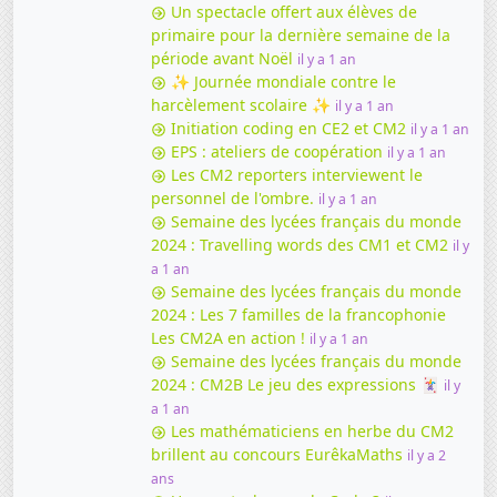
Un spectacle offert aux élèves de
primaire pour la dernière semaine de la
période avant Noël
il y a 1 an
✨ Journée mondiale contre le
harcèlement scolaire ✨
il y a 1 an
Initiation coding en CE2 et CM2
il y a 1 an
EPS : ateliers de coopération
il y a 1 an
Les CM2 reporters interviewent le
personnel de l'ombre.
il y a 1 an
Semaine des lycées français du monde
2024 : Travelling words des CM1 et CM2
il y
a 1 an
Semaine des lycées français du monde
2024 : Les 7 familles de la francophonie
Les CM2A en action !
il y a 1 an
Semaine des lycées français du monde
2024 : CM2B Le jeu des expressions 🃏
il y
a 1 an
Les mathématiciens en herbe du CM2
brillent au concours EurêkaMaths
il y a 2
ans