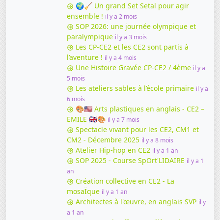
🌍🧹 Un grand Set Setal pour agir
ensemble !
il y a 2 mois
SOP 2026: une journée olympique et
paralympique
il y a 3 mois
Les CP-CE2 et les CE2 sont partis à
l’aventure !
il y a 4 mois
Une Histoire Gravée CP-CE2 / 4ème
il y a
5 mois
Les ateliers sables à l’école primaire
il y a
6 mois
🎨🇺🇸 Arts plastiques en anglais - CE2 –
EMILE 🇬🇧🎨
il y a 7 mois
Spectacle vivant pour les CE2, CM1 et
CM2 - Décembre 2025
il y a 8 mois
Atelier Hip-hop en CE2
il y a 1 an
SOP 2025 - Course SpOrt'LIDAIRE
il y a 1
an
Création collective en CE2 - La
mosaÏque
il y a 1 an
Architectes à l'œuvre, en anglais SVP
il y
a 1 an