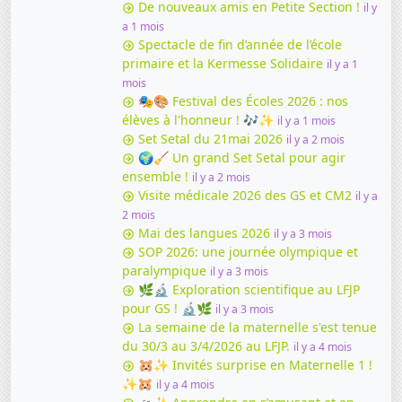
De nouveaux amis en Petite Section !
il y
a 1 mois
Spectacle de fin d’année de l’école
primaire et la Kermesse Solidaire
il y a 1
mois
🎭🎨 Festival des Écoles 2026 : nos
élèves à l'honneur ! 🎶✨
il y a 1 mois
Set Setal du 21mai 2026
il y a 2 mois
🌍🧹 Un grand Set Setal pour agir
ensemble !
il y a 2 mois
Visite médicale 2026 des GS et CM2
il y a
2 mois
Mai des langues 2026
il y a 3 mois
SOP 2026: une journée olympique et
paralympique
il y a 3 mois
🌿🔬 Exploration scientifique au LFJP
pour GS ! 🔬🌿
il y a 3 mois
La semaine de la maternelle s'est tenue
du 30/3 au 3/4/2026 au LFJP.
il y a 4 mois
🐹✨ Invités surprise en Maternelle 1 !
✨🐹
il y a 4 mois