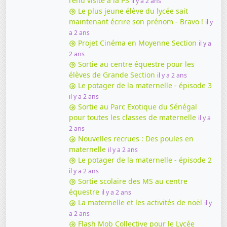
rend visite à la PS
il y a 2 ans
Le plus jeune élève du lycée sait
maintenant écrire son prénom - Bravo !
il y
a 2 ans
Projet Cinéma en Moyenne Section
il y a
2 ans
Sortie au centre équestre pour les
élèves de Grande Section
il y a 2 ans
Le potager de la maternelle - épisode 3
il y a 2 ans
Sortie au Parc Exotique du Sénégal
pour toutes les classes de maternelle
il y a
2 ans
Nouvelles recrues : Des poules en
maternelle
il y a 2 ans
Le potager de la maternelle - épisode 2
il y a 2 ans
Sortie scolaire des MS au centre
équestre
il y a 2 ans
La maternelle et les activités de noël
il y
a 2 ans
Flash Mob Collective pour le Lycée