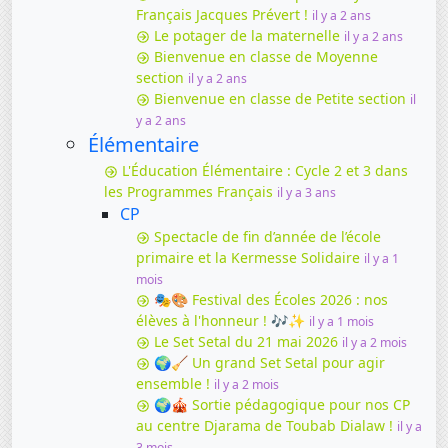
Français Jacques Prévert !
il y a 2 ans
Le potager de la maternelle
il y a 2 ans
Bienvenue en classe de Moyenne
section
il y a 2 ans
Bienvenue en classe de Petite section
il
y a 2 ans
Élémentaire
L'Éducation Élémentaire : Cycle 2 et 3 dans
les Programmes Français
il y a 3 ans
CP
Spectacle de fin d’année de l’école
primaire et la Kermesse Solidaire
il y a 1
mois
🎭🎨 Festival des Écoles 2026 : nos
élèves à l'honneur ! 🎶✨
il y a 1 mois
Le Set Setal du 21 mai 2026
il y a 2 mois
🌍🧹 Un grand Set Setal pour agir
ensemble !
il y a 2 mois
🌍🎪 Sortie pédagogique pour nos CP
au centre Djarama de Toubab Dialaw !
il y a
3 mois