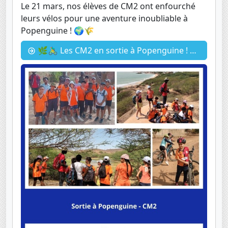
Le 21 mars, nos élèves de CM2 ont enfourché
leurs vélos pour une aventure inoubliable à
Popenguine ! 🌍🌾
🌿🚴‍♂️ Les CM2 en sortie à Popenguine ! 🚴‍♀️🌿