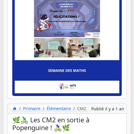
Primaire
Élémentaire
CM2
Publié il y a 1 an
🌿🚴‍♂️ Les CM2 en sortie à
Popenguine ! 🚴‍♀️🌿