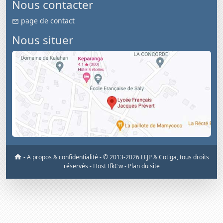
Nous contacter
page de contact
Nous situer
-
A propos
confidentialité
-
© 2013-2026 LFJP
Cotiga, tous droits
&
&
réservés
- Host IfkCw -
Plan du site