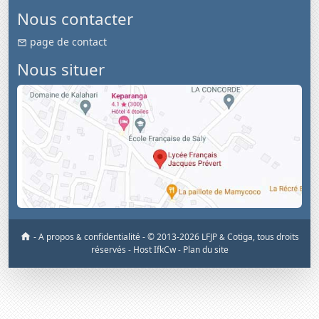
Nous contacter
page de contact
Nous situer
-
A propos
confidentialité
-
© 2013-2026 LFJP
Cotiga, tous droits
&
&
réservés
- Host IfkCw -
Plan du site