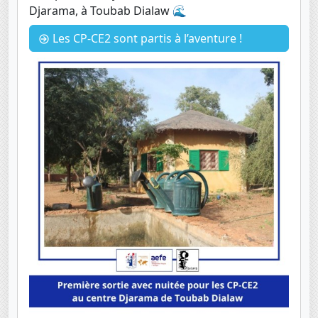
Djarama, à Toubab Dialaw 🌊
Les CP-CE2 sont partis à l’aventure !