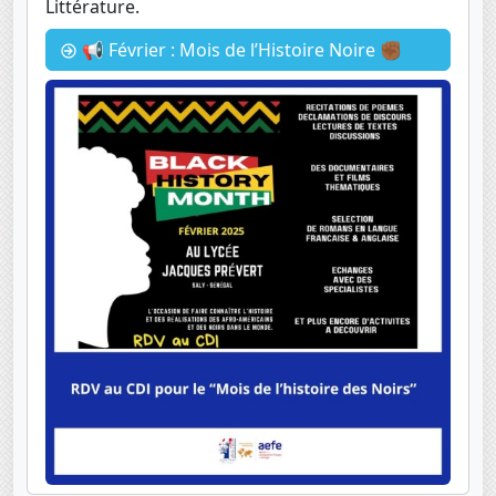
Littérature.
📢 Février : Mois de l’Histoire Noire ✊🏾