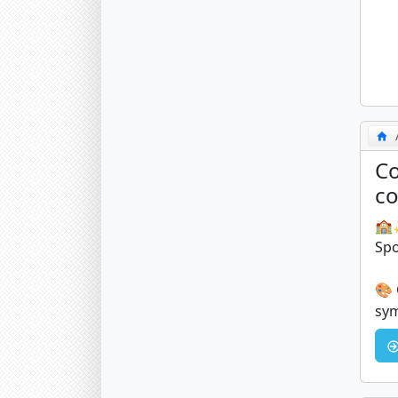
Co
co
🏫✨
Spo
🎨 
sym