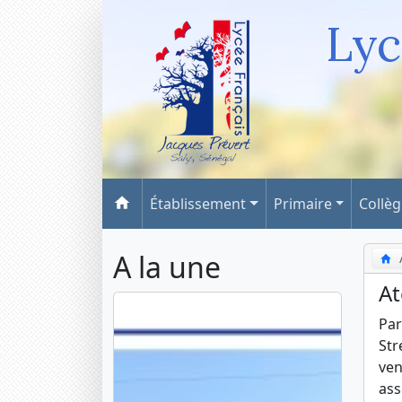
Lyc
Établissement
Primaire
Collè
A la une
At
Par
Str
ven
ass