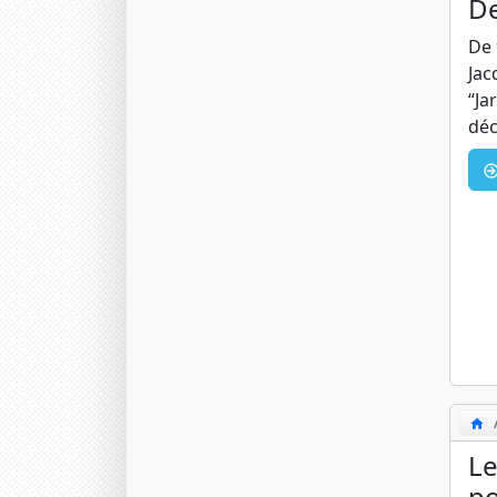
De
De 
Jac
“Ja
déc
Le
po