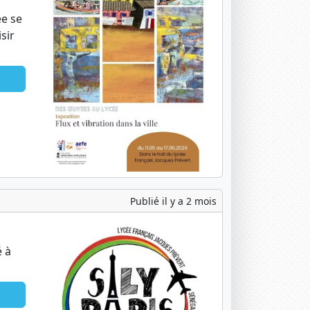
ée se
sir
Publié il y a 2 mois
é à