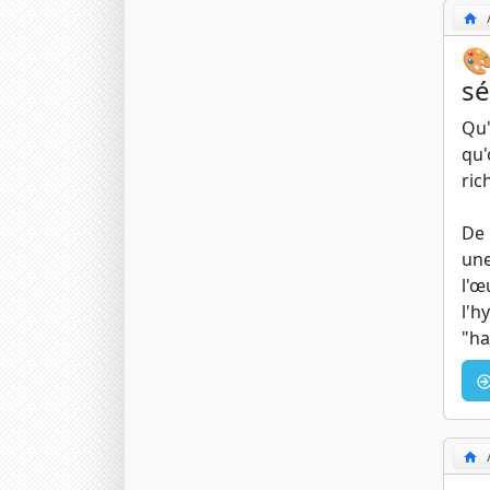
🎨
sé
Qu'
qu'
ric
De 
une
l'œ
l'h
"ha