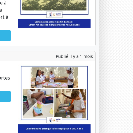
e à
a
rt à
Publié il y a 1 mois
ortes