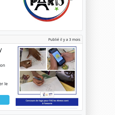
Publié il y a 3 mois
y
ion
er le