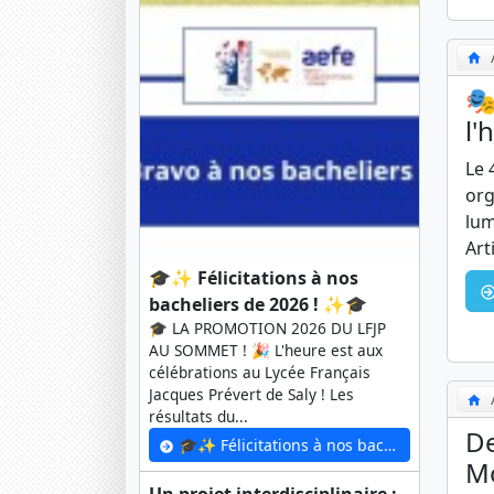
🎭
l'
Le 
org
lum
Art
🎓✨ Félicitations à nos
bacheliers de 2026 ! ✨🎓
🎓 LA PROMOTION 2026 DU LFJP
AU SOMMET ! 🎉 L'heure est aux
célébrations au Lycée Français
Jacques Prévert de Saly ! Les
résultats du...
De
🎓✨ Félicitations à nos bacheliers de 2026 ! ✨🎓
M