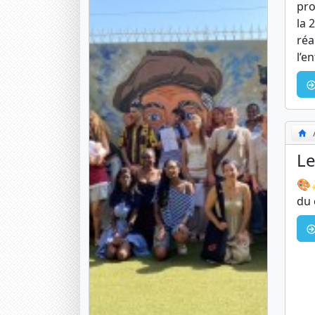
pro
la 
réa
l’e
Le
🎨✨
du 