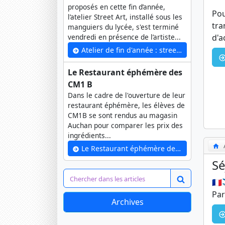
proposés en cette fin d’année,
Pou
l’atelier Street Art, installé sous les
tra
manguiers du lycée, s'est terminé
d'a
vendredi en présence de l’artiste...
Atelier de fin d'année : street art
Le Restaurant éphémère des
CM1 B
Dans le cadre de l'ouverture de leur
restaurant éphémère, les élèves de
CM1B se sont rendus au magasin
Auchan pour comparer les prix des
ingrédients...
Le Restaurant éphémère des CM1 B
Sé
🇫
Par
Archives