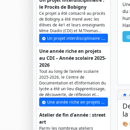
Un projet interdisciplinaire :
Une
le Procès de Bobigny
du 
Ce projet a été consacré au procès
hum
de Bobigny a été mené avec les
Han
élèves de 4e1 et leurs enseignants
Mme Diadio (CDI) et M.Thomas...
Un projet interdisciplinaire : le Procès de Bobigny
Une année riche en projets
au CDI – Année scolaire 2025-
2026
Tout au long de l’année scolaire
2025-2026, le Centre de
Documentation et d’Information du
lycée a été un lieu d’apprentissage,
de découverte, de réflexion et...
Une année riche en projets au CDI – Année scolaire 2025-2026
De
la 
Atelier de fin d'année : street
art
🎨 
Parmi les nombreux ateliers