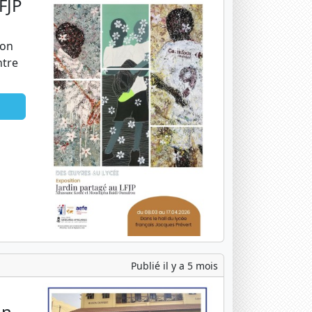
FJP
ion
ntre
Publié il y a 5 mois
on