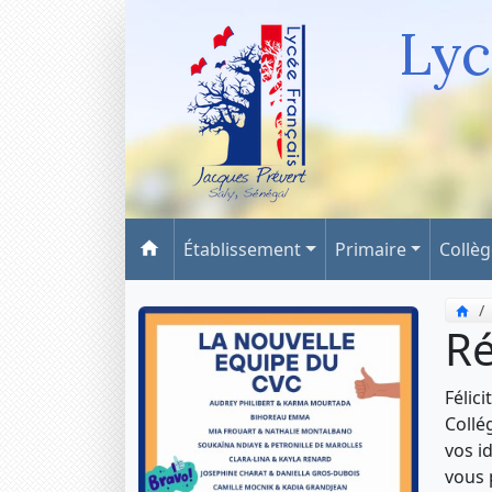
Lyc
Établissement
Primaire
Collè
Ré
Félic
Collé
vos i
vous 