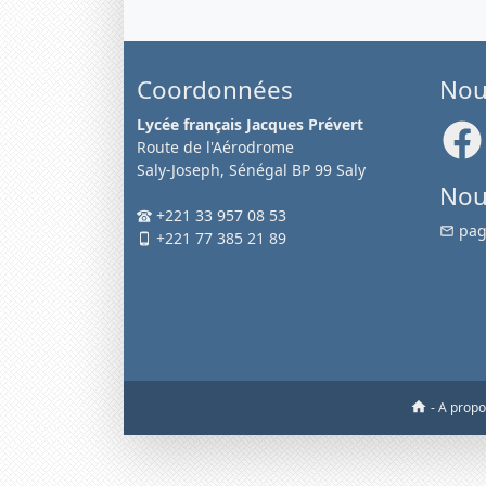
Coordonnées
Nou
Lycée français Jacques Prévert
Route de l'Aérodrome
Saly-Joseph, Sénégal BP 99 Saly
Nou
+221 33 957 08 53
pag
+221 77 385 21 89
-
A prop