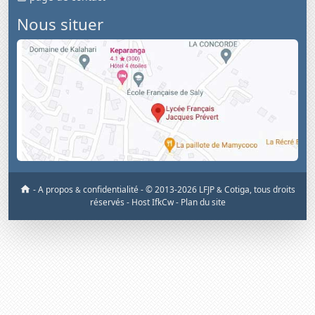
Nous situer
-
A propos
confidentialité
-
© 2013-2026 LFJP
Cotiga, tous droits
&
&
réservés
- Host IfkCw -
Plan du site