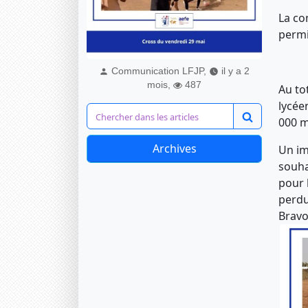
La co
permi
Communication LFJP,
il y a 2
mois,
487
Au tot
lycée
000 m
Archives
Un im
souha
pour 
perdu
Bravo