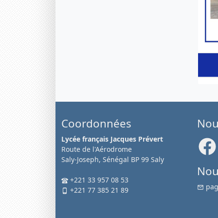
Coordonnées
Nou
Lycée français Jacques Prévert
Route de l'Aérodrome
Saly-Joseph, Sénégal BP 99 Saly
Nou
+221 33 957 08 53
pag
+221 77 385 21 89