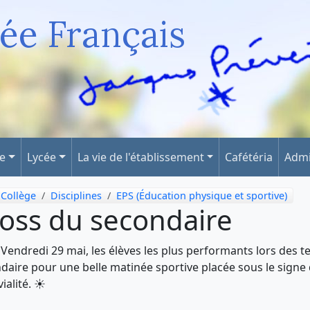
ée Français
ge
Lycée
La vie de l'établissement
Cafétéria
Admi
Collège
Disciplines
EPS (Éducation physique et sportive)
oss du secondaire
🏃 Vendredi 29 mai, les élèves les plus performants lors des t
daire pour une belle matinée sportive placée sous le signe d
ialité. ☀️