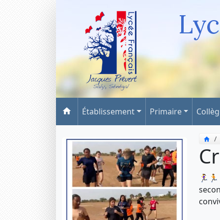
Lyc
Établissement
Primaire
Collè
Cr
🏃‍♀️
secon
conviv