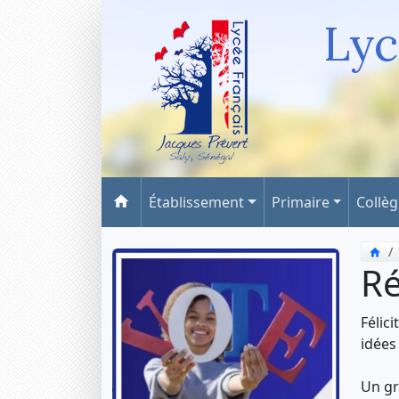
Lyc
Établissement
Primaire
Collè
Ré
Félici
idées
Un gr