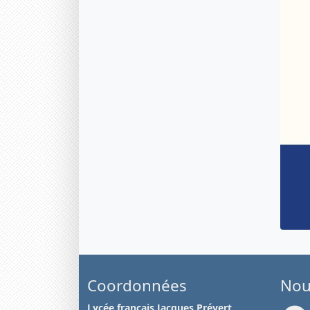
Coordonnées
Nou
Lycée français Jacques Prévert