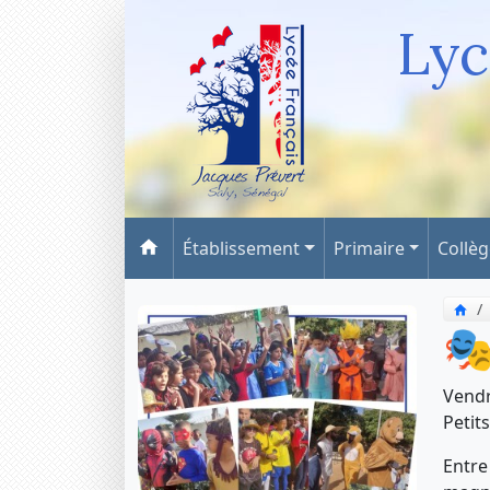
Lyc
Établissement
Primaire
Collè
🎭
Vendr
Petit
Entre