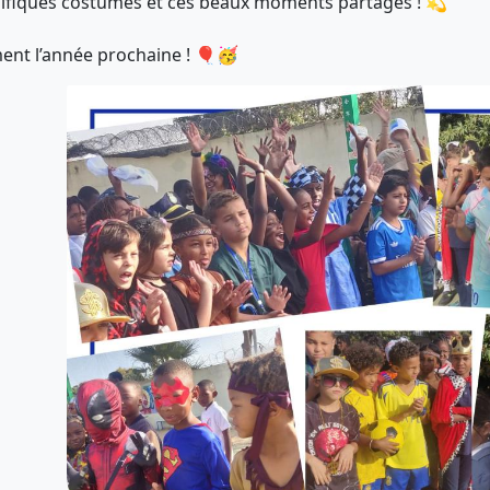
fiques costumes et ces beaux moments partagés ! 💫
ent l’année prochaine ! 🎈🥳