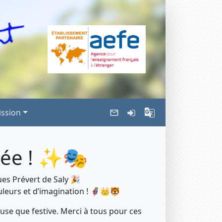
ssion
cée ! ✨🎭
ques Prévert de Saly 🎉
leurs et d’imagination ! 🦸‍♀️👑🐯
use que festive. Merci à tous pour ces