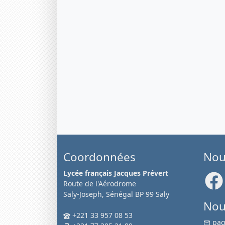
Coordonnées
Nou
Lycée français Jacques Prévert
Route de l'Aérodrome
Saly-Joseph, Sénégal BP 99 Saly
Nou
+221 33 957 08 53
pag