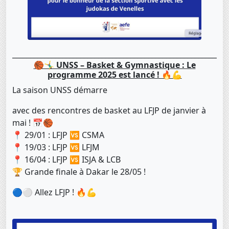
____________________________________________________________
🏀🤸‍♂️ UNSS – Basket & Gymnastique : Le
programme 2025 est lancé ! 🔥💪
La saison UNSS démarre
avec des rencontres de basket au LFJP de janvier à
mai ! 📅🏀
📍 29/01 : LFJP 🆚 CSMA
📍 19/03 : LFJP 🆚 LFJM
📍 16/04 : LFJP 🆚 ISJA & LCB
🏆 Grande finale à Dakar le 28/05 !
🔵⚪️ Allez LFJP ! 🔥💪