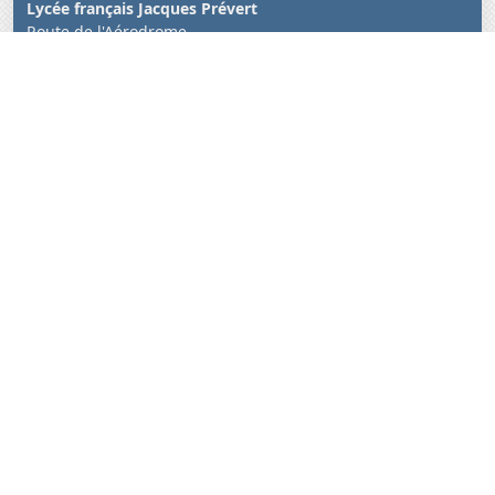
Lycée français Jacques Prévert
Route de l'Aérodrome
Saly-Joseph, Sénégal BP 99 Saly
+221 33 957 08 53
+221 77 385 21 89
Nous suivre
Nous contacter
page de contact
Nous situer