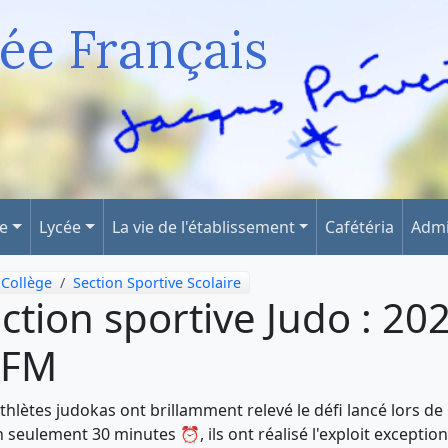
ée Français
ge
Lycée
La vie de l'établissement
Cafétéria
Admi
Collège
Section Sportive Scolaire
ction sportive Judo : 20
LFM
thlètes judokas ont brillamment relevé le défi lancé lors d
n seulement 30 minutes ⏰, ils ont réalisé l'exploit exceptio