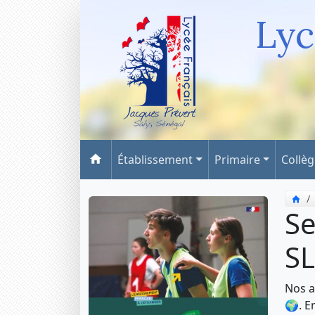
Lyc
Établissement
Primaire
Collè
Se
S
Nos a
🌍. E