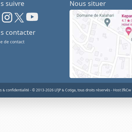
s suivre
Nous situer
s contacter
e de contact
os
confidentialité
-
© 2013-2026 LFJP
Cotiga, tous droits réservés
- Host IfkCw
&
&