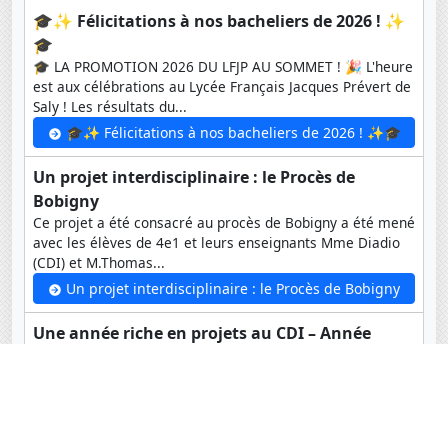
🎓✨ Félicitations à nos bacheliers de 2026 ! ✨
🎓
🎓 LA PROMOTION 2026 DU LFJP AU SOMMET ! 🎉 L'heure
est aux célébrations au Lycée Français Jacques Prévert de
Saly ! Les résultats du...
🎓✨ Félicitations à nos bacheliers de 2026 ! ✨🎓
Un projet interdisciplinaire : le Procès de
Bobigny
Ce projet a été consacré au procès de Bobigny a été mené
avec les élèves de 4e1 et leurs enseignants Mme Diadio
(CDI) et M.Thomas...
Un projet interdisciplinaire : le Procès de Bobigny
Une année riche en projets au CDI – Année
scolaire 2025-2026
Tout au long de l’année scolaire 2025-2026, le Centre de
Documentation et d’Information du lycée a été un lieu
d’apprentissage, de découverte, de réflexion et...
Une année riche en projets au CDI – Année scolaire 2025-2026